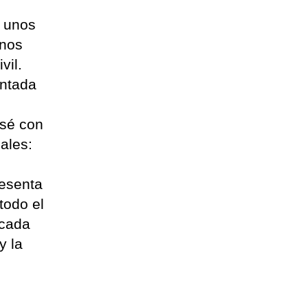
o unos
unos
vil.
entada
osé con
ales:
resenta
todo el
 cada
y la