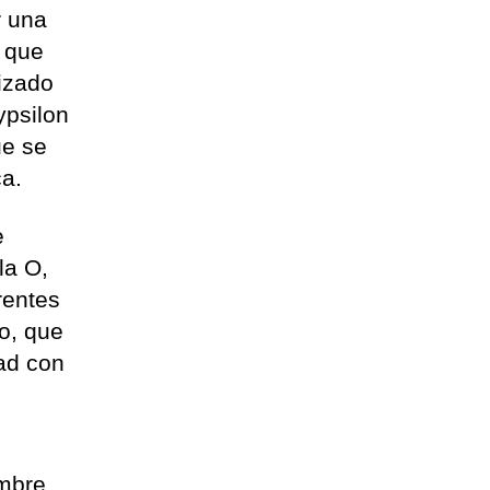
r una
, que
lizado
ypsilon
ue se
ca.
e
la O,
rentes
o, que
dad con
umbre