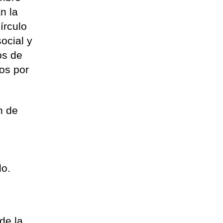
n la
írculo
ocial y
os de
dos por
n de
do.
de la