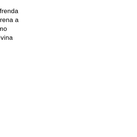
ofrenda
Arena a
imo
ivina