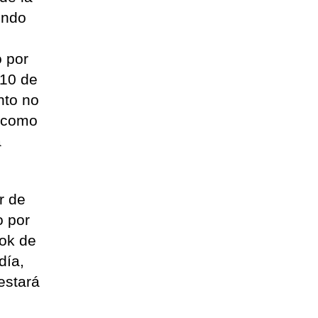
endo
o por
 10 de
nto no
í como
a
r de
o por
ook de
día,
estará