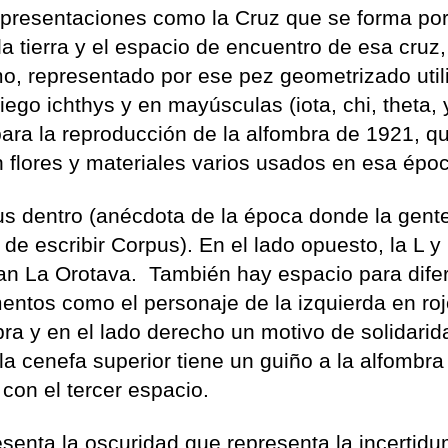
epresentaciones como la Cruz que se forma po
la tierra y el espacio de encuentro de esa cruz
smo, representado por ese pez geometrizado uti
riego ichthys y en mayúsculas (iota, chi, theta, 
ara la reproducción de la alfombra de 1921, q
on flores y materiales varios usados en esa épo
s dentro (anécdota de la época donde la gent
e escribir Corpus). En el lado opuesto, la L y 
ntan La Orotava. También hay espacio para dife
entos como el personaje de la izquierda en roj
ra y en el lado derecho un motivo de solidari
a cenefa superior tiene un guiño a la alfombra
 con el tercer espacio.
esenta la oscuridad que representa la incertid