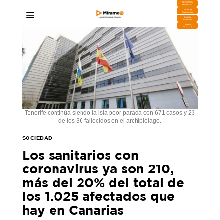
DESCARGA
MIRAPLAY
Buzón de
Sugerencias
Contratar
Publicidad
Contacto
Comercial
Tenerife continúa siendo la isla peor parada con 671 casos y 23
de los 36 fallecidos en el archipiélago.
SOCIEDAD
Los sanitarios con
coronavirus ya son 210,
más del 20% del total de
los 1.025 afectados que
hay en Canarias