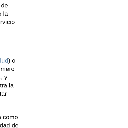
 de
 la
rvicio
lud
) o
número
, y
tra la
tar
za como
idad de