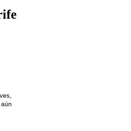
ife
ves,
e aún