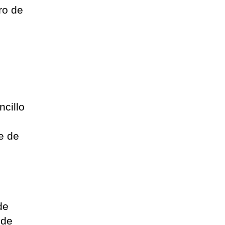
ro de
ncillo
se de
de
 de