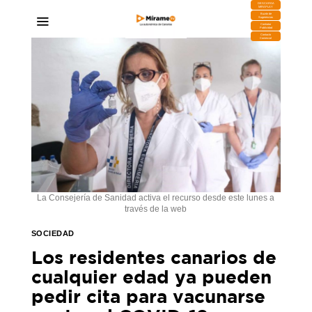
DESCARGA
MIRAPLAY
Buzón de
Sugerencias
Contratar
Publicidad
Contacto
Comercial
La Consejería de Sanidad activa el recurso desde este lunes a
través de la web
SOCIEDAD
Los residentes canarios de
cualquier edad ya pueden
pedir cita para vacunarse