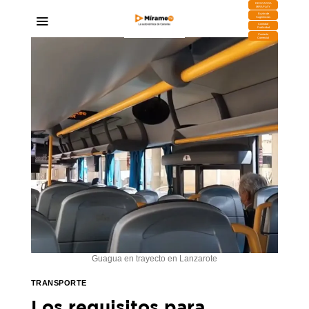
DESCARGA
MIRAPLAY
Buzón de
Sugerencias
Contratar
Publicidad
Contacto
Comercial
Guagua en trayecto en Lanzarote
TRANSPORTE
Los requisitos para