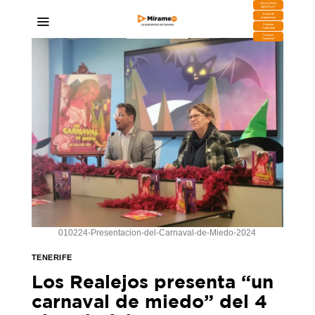
DESCARGA
MIRAPLAY
Buzón de
Sugerencias
Contratar
Publicidad
Contacto
Comercial
010224-Presentacion-del-Carnaval-de-Miedo-2024
TENERIFE
Los Realejos presenta “un
carnaval de miedo” del 4