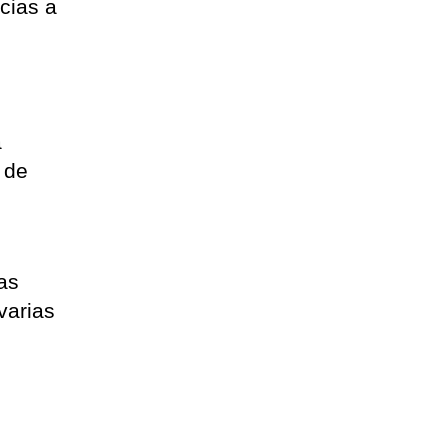
cias a
a
 de
ias
varias