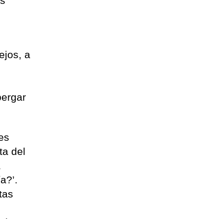
os
s
ejos, a
bergar
es
ta del
a
a?’.
tas