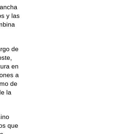
uancha
os y las
ombina
argo de
oste,
tura en
iones a
omo de
e la
sino
os que