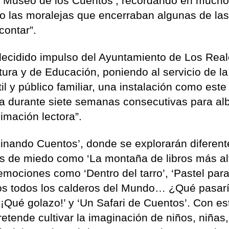
 ‘Museo de los Cuentos’, recordando en much
s o las moralejas que encerraban algunas de la
 contar”.
 decidido impulso del Ayuntamiento de Los Real
tura y de Educación, poniendo al servicio de la
l y público familiar, una instalación como este
ra durante siete semanas consecutivas para al
imación lectora”.
cinando Cuentos’, donde se explorarán diferent
as de miedo como ‘La montaña de libros más al
mociones como ‘Dentro del tarro’, ‘Pastel par
os todos los calderos del Mundo… ¿Qué pasarí
¡Qué golazo!’ y ‘Un Safari de Cuentos’. Con es
tende cultivar la imaginación de niños, niñas,