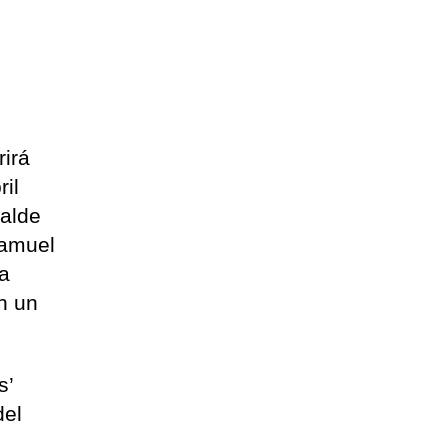
rirá
il
calde
Samuel
ta
ón un
s’
del