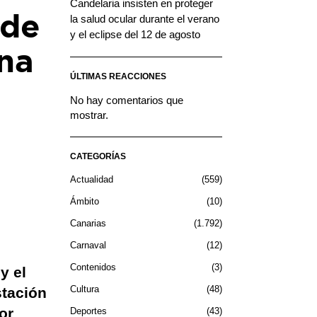
Candelaria insisten en proteger
 de
la salud ocular durante el verano
y el eclipse del 12 de agosto
na
ÚLTIMAS REACCIONES
No hay comentarios que
mostrar.
CATEGORÍAS
Actualidad
559
Ámbito
10
Canarias
1.792
Carnaval
12
Contenidos
3
y el
Cultura
48
stación
or
Deportes
43