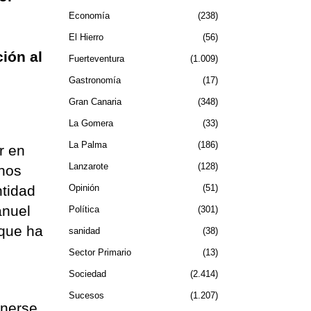
Economía
238
El Hierro
56
ión al
Fuerteventura
1.009
Gastronomía
17
Gran Canaria
348
La Gomera
33
La Palma
186
r en
Lanzarote
128
enos
ntidad
Opinión
51
anuel
Política
301
 que ha
sanidad
38
Sector Primario
13
Sociedad
2.414
Sucesos
1.207
enerse