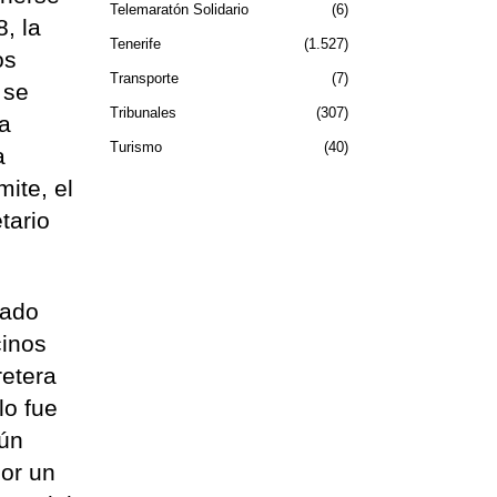
Telemaratón Solidario
6
, la
Tenerife
1.527
os
Transporte
7
 se
Tribunales
307
la
Turismo
40
a
ite, el
tario
tado
cinos
retera
lo fue
gún
por un