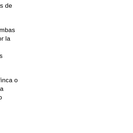
as de
 ambas
r la
s
finca o
la
o