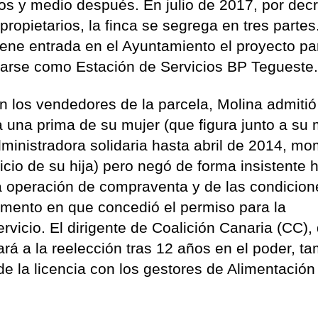
os y medio después. En julio de 2017, por decr
propietarios, la finca se segrega en tres partes
ene entrada en el Ayuntamiento el proyecto pa
narse como Estación de Servicios BP Tegueste
n los vendedores de la parcela, Molina admiti
a una prima de su mujer (que figura junto a su
dministradora solidaria hasta abril de 2014, m
cio de su hija) pero negó de forma insistente 
a operación de compraventa y de las condicion
omento en que concedió el permiso para la
rvicio. El dirigente de Coalición Canaria (CC),
á a la reelección tras 12 años en el poder, t
e la licencia con los gestores de Alimentación