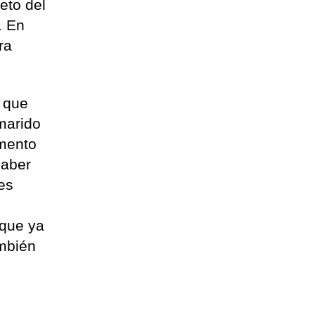
eto del
. En
ra
.
ó que
 marido
omento
haber
es
 que ya
ambién