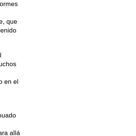
nformes
de, que
venido
l
muchos
s
o en el
inuado
ra allá