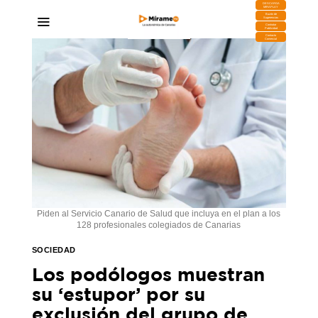
DESCARGA
MIRAPLAY
Buzón de
Sugerencias
Contratar
Publicidad
Contacto
Comercial
Piden al Servicio Canario de Salud que incluya en el plan a los
128 profesionales colegiados de Canarias
SOCIEDAD
Los podólogos muestran
su ‘estupor’ por su
exclusión del grupo de