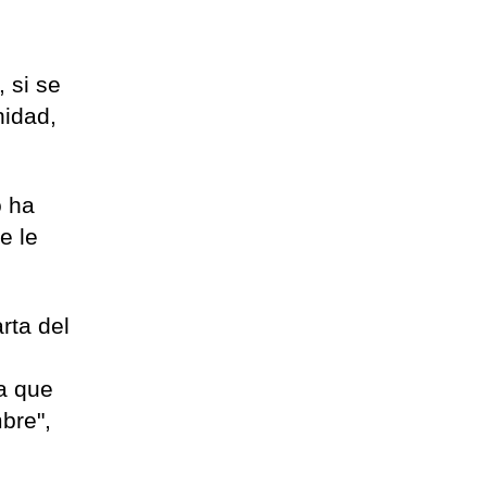
 si se
nidad,
o ha
e le
rta del
ga que
mbre",