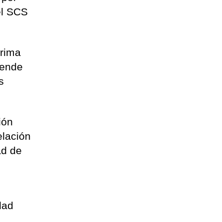
el SCS
prima
iende
s
ión
elación
ad de
l
dad
n