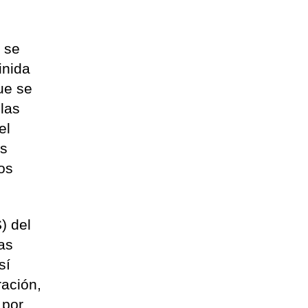
 se
inida
ue se
las
el
os
os
) del
as
sí
ración,
 por