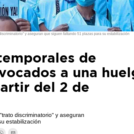
iscriminatorio" y aseguran que siguen faltando 51 plazas para su estabilización
temporales de
nvocados a una huel
artir del 2 de
trato discriminatorio" y aseguran
u estabilización