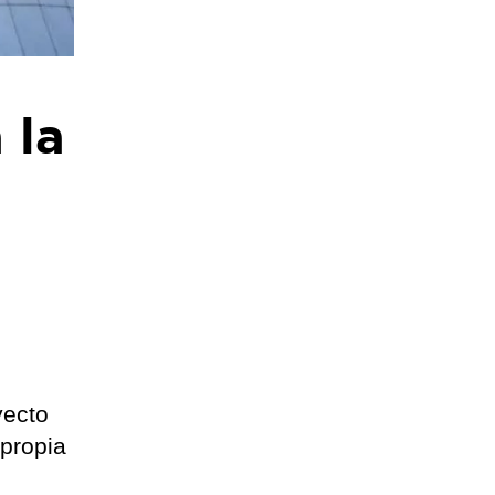
 la
yecto
 propia