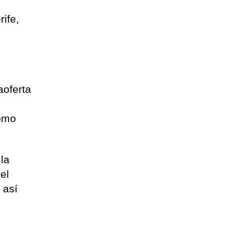
ife,
aoferta
como
 la
el
 así
.