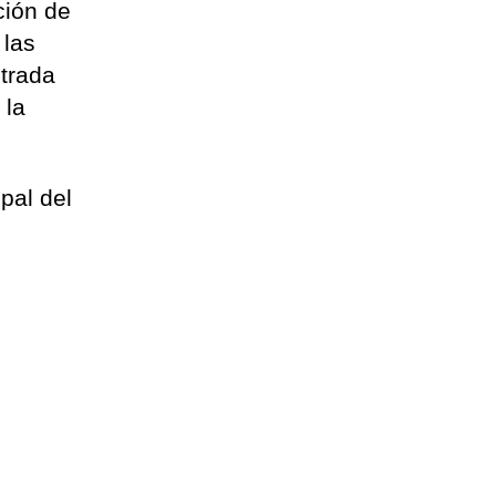
ción de
 las
ntrada
 la
pal del