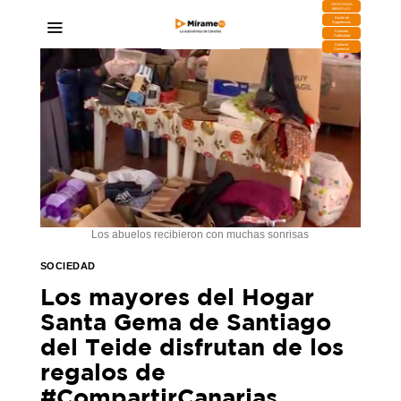
DESCARGA
MIRAPLAY
Buzón de
Sugerencias
Contratar
Publicidad
Contacto
Comercial
Los abuelos recibieron con muchas sonrisas
SOCIEDAD
Los mayores del Hogar
Santa Gema de Santiago
del Teide disfrutan de los
regalos de
#CompartirCanarias