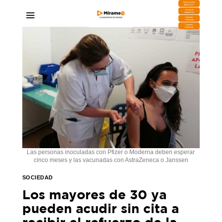
DESCARGA
MIRAPLAY
Buzón de
Sugerencias
Contratar
Publicidad
Contacto
Comercial
Las personas inoculadas con Pfizer o Moderna deben esperar
cinco meses y las vacunadas con AstraZeneca o Janssen
SOCIEDAD
Los mayores de 30 ya
pueden acudir sin cita a