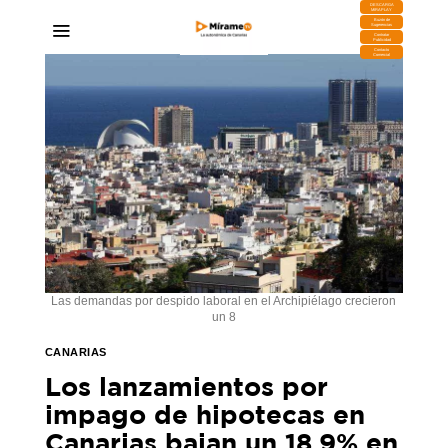
DESCARGA
MIRAPLAY
Buzón de
Sugerencias
Contratar
Publicidad
Contacto
Comercial
Las demandas por despido laboral en el Archipiélago crecieron
un 8
CANARIAS
Los lanzamientos por
impago de hipotecas en
Canarias bajan un 18,9% en