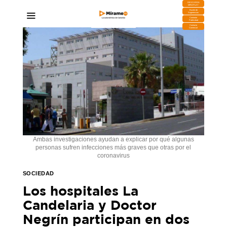
DESCARGA
MIRAPLAY
Buzón de
Sugerencias
Contratar
Publicidad
Contacto
Comercial
Ambas investigaciones ayudan a explicar por qué algunas
personas sufren infecciones más graves que otras por el
coronavirus
SOCIEDAD
Los hospitales La
Candelaria y Doctor
Negrín participan en dos