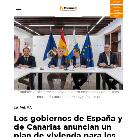
DESCARGA
MIRAPLAY
Buzón de
Sugerencias
Contratar
Publicidad
Contacto
Comercial
Támbién están previstas ayudas para empresas y una nueva
moratoria para hipotecas y préstamos
LA PALMA
Los gobiernos de España y
de Canarias anuncian un
plan de vivienda para los