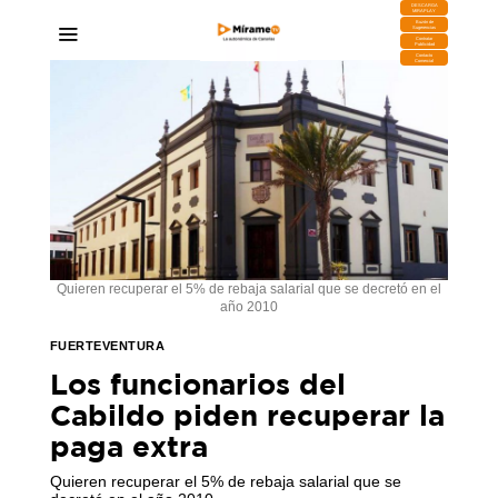
DESCARGA
MIRAPLAY
Buzón de
Sugerencias
Contratar
Publicidad
Contacto
Comercial
Quieren recuperar el 5% de rebaja salarial que se decretó en el
año 2010
FUERTEVENTURA
Los funcionarios del
Cabildo piden recuperar la
paga extra
Quieren recuperar el 5% de rebaja salarial que se