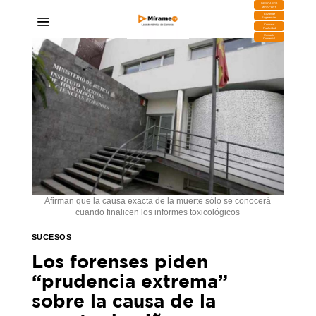
DESCARGA
MIRAPLAY
Buzón de
Sugerencias
Contratar
Publicidad
Contacto
Comercial
Afirman que la causa exacta de la muerte sólo se conocerá
cuando finalicen los informes toxicológicos
SUCESOS
Los forenses piden
“prudencia extrema”
sobre la causa de la