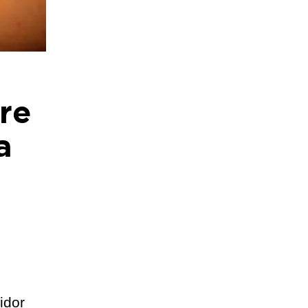
re
a
idor