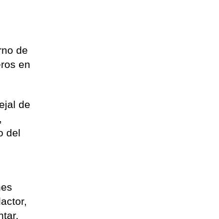
urno de
eros en
ejal de
,
o del
nes
actor,
tar.