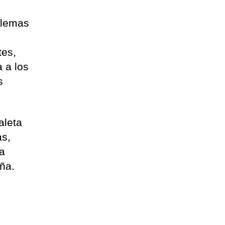
blemas
tes,
 a los
s
aleta
as,
la
ña.