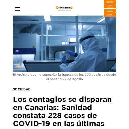
DESCARGA
MIRAPLAY
Buzón de
Sugerencias
Contratar
Publicidad
Contacto
Comercial
El Archipiélago no superaba la barrera de los 200 positivos desde
el pasado 27 de agosto
SOCIEDAD
Los contagios se disparan
en Canarias: Sanidad
constata 228 casos de
COVID-19 en las últimas