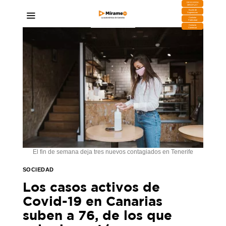
DESCARGA
MIRAPLAY
Buzón de
Sugerencias
Contratar
Publicidad
Contacto
Comercial
El fin de semana deja tres nuevos contagiados en Tenerife
SOCIEDAD
Los casos activos de
Covid-19 en Canarias
suben a 76, de los que