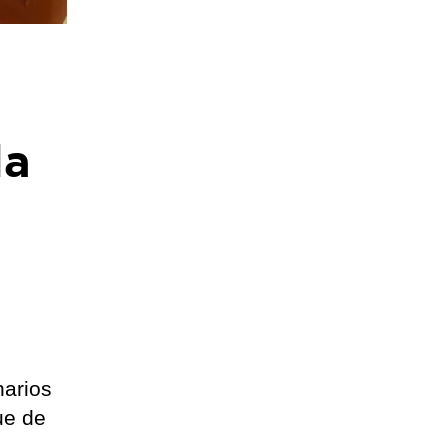
la
narios
ue de