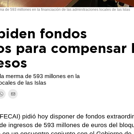
de 593 millones en la financiación de las adminitraciones locales de las Islas
 piden fondos
os para compensar 
esos
a merma de 593 millones en la
ocales de las Islas
(FECAI) pidió hoy disponer de fondos extraordi
de ingresos de 593 millones de euros del bloq
do en un encuentro conjunto con el Gobierno de