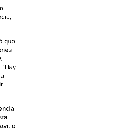
el
cio,
tó que
lones
a
. “Hay
 a
ir
gencia
sta
ávit o