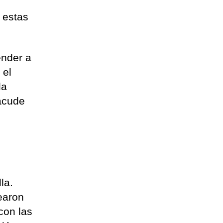
 estas
ender a
 el
la
 acude
la.
earon
con las