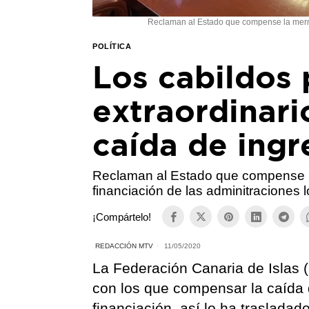
Reclaman al Estado que compense la merma 
POLÍTICA
Los cabildos
extraordinari
caída de ingr
Reclaman al Estado que compense l
financiación de las adminitraciones l
¡Compártelo!
REDACCIÓN MTV
11/05/2020
La Federación Canaria de Islas 
con los que compensar la caída 
financiación, así lo ha traslada