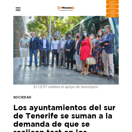
DESCARGA
MIRAPLAY
Buzón de
Sugerencias
Contratar
Publicidad
Contacto
Comercial
El CEST celebra el apoyo de municipios
SOCIEDAD
Los ayuntamientos del sur
de Tenerife se suman a la
demanda de que se
realicen test en los