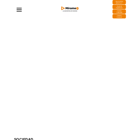
DESCARGA
MIRAPLAY
Buzón de
Sugerencias
Contratar
Publicidad
Contacto
Comercial
SOCIEDAD