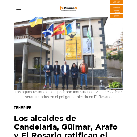
DESCARGA
MIRAPLAY
Buzón de
Sugerencias
Contratar
Publicidad
Contacto
Comercial
Las aguas residuales del polígono industrial del Valle de Güímar
serán tratadas en el polígono ubicado en El Rosario
TENERIFE
Los alcaldes de
Candelaria, Güímar, Arafo
y El Rosario ratifican el