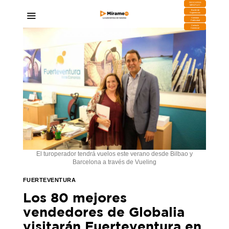
DESCARGA
MIRAPLAY
Buzón de
Sugerencias
Contratar
Publicidad
Contacto
Comercial
El turoperador tendrá vuelos este verano desde Bilbao y
Barcelona a través de Vueling
FUERTEVENTURA
Los 80 mejores
vendedores de Globalia
visitarán Fuerteventura en