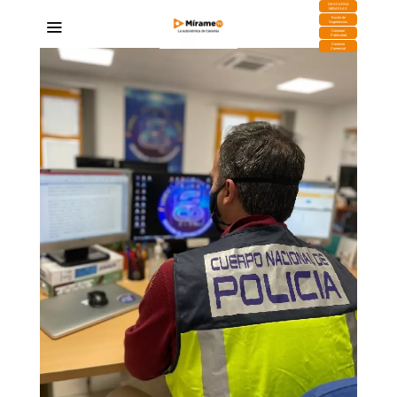
DESCARGA
MIRAPLAY
Buzón de
Sugerencias
Contratar
Publicidad
Contacto
Comercial