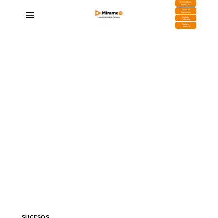
DESCARGA
MIRAPLAY
Buzón de
Sugerencias
Contratar
Publicidad
Contacto
Comercial
SUCESOS