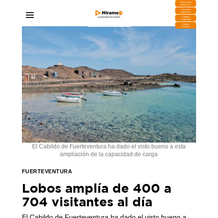
DESCARGA
MIRAPLAY
Buzón de
Sugerencias
Contratar
Publicidad
Contacto
Comercial
El Cabildo de Fuerteventura ha dado el visto bueno a esta
ampliación de la capacidad de carga
FUERTEVENTURA
Lobos amplía de 400 a
704 visitantes al día
El Cabildo de Fuerteventura ha dado el visto bueno a