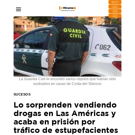
DESCARGA
MIRAPLAY
Buzón de
Sugerencias
Contratar
Publicidad
Contacto
Comercial
La Guardia Civil le encontró varios objetos que habían sido
sustraídos en casas de Costa del Silencio
SUCESOS
Lo sorprenden vendiendo
drogas en Las Américas y
acaba en prisión por
tráfico de estupefacientes