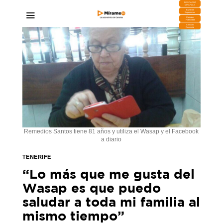
DESCARGA
MIRAPLAY
Buzón de
Sugerencias
Contratar
Publicidad
Contacto
Comercial
Remedios Santos tiene 81 años y utiliza el Wasap y el Facebook
a diario
TENERIFE
“Lo más que me gusta del
Wasap es que puedo
saludar a toda mi familia al
mismo tiempo”