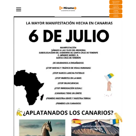
DESCARGA
MIRAPLAY
Buzón de
Sugerencias
Contratar
Publicidad
Contacto
Comercial