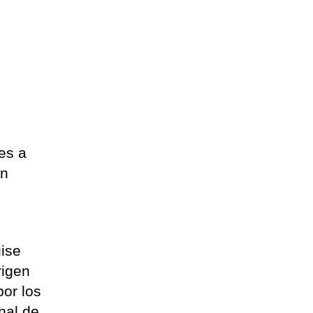
es a
en
uise
rigen
por los
nal de