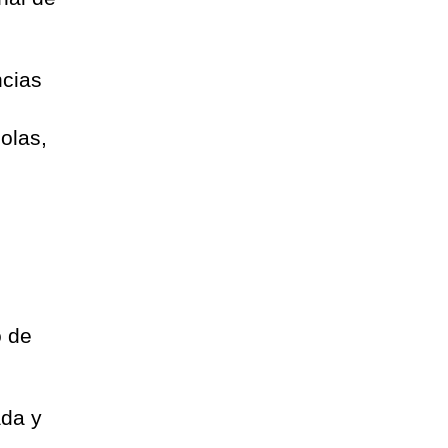
ncias
olas,
o de
ada y