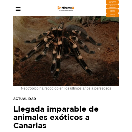
DESCARGA
MIRAPLAY
Buzón de
Sugerencias
Contratar
Publicidad
Contacto
Comercial
Neotrópico ha recogido en los últimos años a perezosos
ACTUALIDAD
Llegada imparable de
animales exóticos a
Canarias