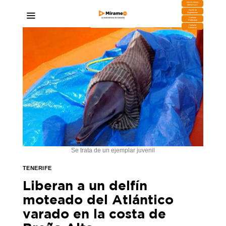
DESCARGA
MIRAPLAY
Buzón de
Sugerencias
Contratar
Publicidad
Contacto
Comercial
Se trata de un ejemplar juvenil
TENERIFE
Liberan a un delfín
moteado del Atlántico
varado en la costa de