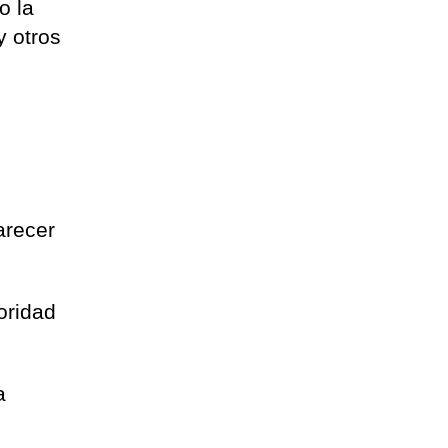
o la
y otros
arecer
oridad
a