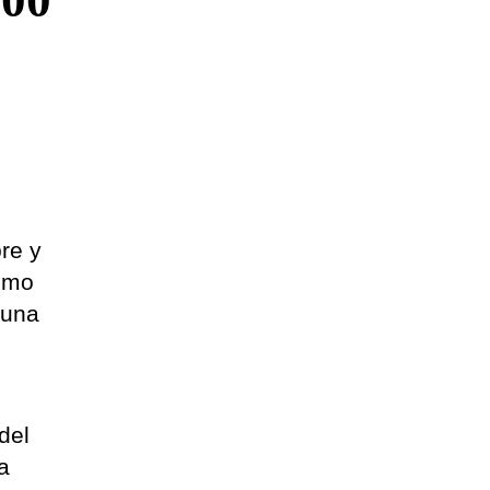
500
re y
como
 una
del
la