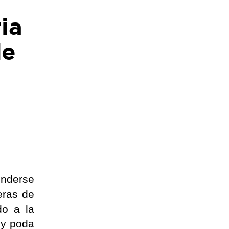
ia
de
enderse
eras de
do a la
 y poda