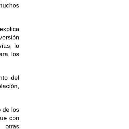
 muchos
explica
versión
ías, lo
ara los
nto del
lación,
 de los
que con
n otras