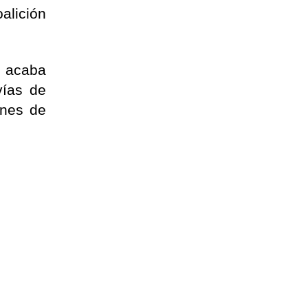
alición
e acaba
vías de
ones de