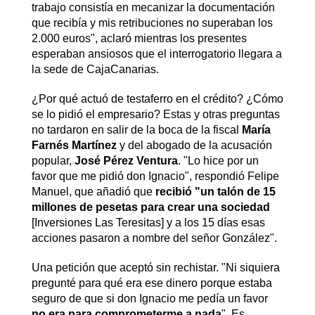
trabajo consistía en mecanizar la documentación
que recibía y mis retribuciones no superaban los
2.000 euros", aclaró mientras los presentes
esperaban ansiosos que el interrogatorio llegara a
la sede de CajaCanarias.
¿Por qué actuó de testaferro en el crédito? ¿Cómo
se lo pidió el empresario? Estas y otras preguntas
no tardaron en salir de la boca de la fiscal
María
Farnés Martínez
y del abogado de la acusación
popular,
José Pérez Ventura
.
"Lo hice por un
favor que me pidió don Ignacio", respondió Felipe
Manuel, que añadió que
recibió "un talón de 15
millones de pesetas para crear una sociedad
[Inversiones Las Teresitas] y a los 15 días esas
acciones pasaron a nombre del señor González".
Una petición que aceptó sin rechistar. "Ni siquiera
pregunté para qué era ese dinero porque estaba
seguro de que si don Ignacio me pedía un favor
no era para comprometerme a nada
". Es