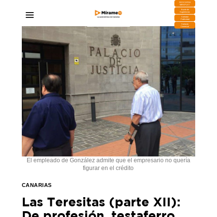
DESCARGA
MIRAPLAY
Buzón de
Sugerencias
Contratar
Publicidad
Contacto
Comercial
El empleado de González admite que el empresario no quería
figurar en el crédito
CANARIAS
Las Teresitas (parte XII):
De profesión, testaferro