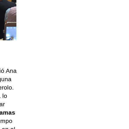
gió Ana
guna
rolo.
 lo
ar
Oramas
iempo