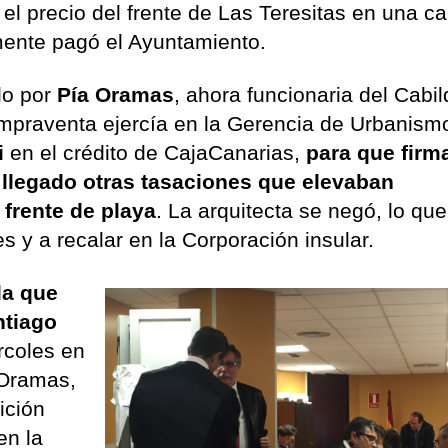
 el precio del frente de Las Teresitas en una c
almente pagó el Ayuntamiento.
do por
Pía Oramas
, ahora funcionaria del Cabi
mpraventa ejercía en la Gerencia de Urbanismo.
i
en el crédito de CajaCanarias,
para que firm
 llegado otras tasaciones que elevaban
 frente de playa
. La arquitecta se negó, lo que
s y a recalar en la Corporación insular.
la que
ntiago
ércoles en
 Oramas,
ición
en la