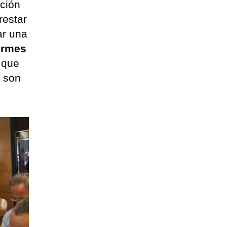
pción
restar
ar una
ormes
o que
, son