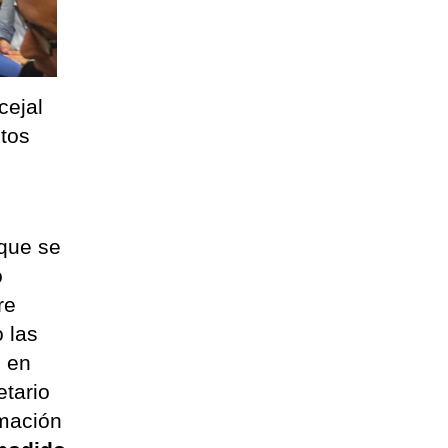
cejal
ntos
 que se
o
re
 las
, en
etario
rmación