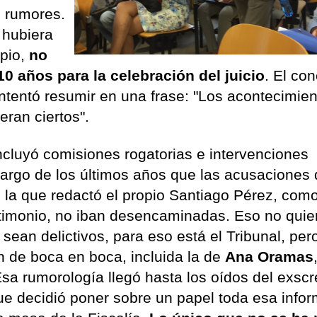
e rumores.
 hubiera
pio,
no
10 años para la celebración del juicio
. El con
ntentó resumir en una frase: "Los acontecimie
ran ciertos".
ncluyó comisiones rogatorias e intervenciones
 largo de los últimos años que las acusaciones
, la que redactó el propio Santiago Pérez, com
stimonio, no iban desencaminadas. Eso no quie
ean delictivos, para eso está el Tribunal, pero
n de boca en boca, incluida la de
Ana Oramas
 Esa rumorología llegó hasta los oídos del exscr
ue decidió poner sobre un papel toda esa info