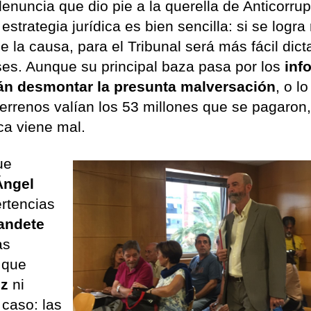
nuncia que dio pie a la querella de Anticorru
estrategia jurídica es bien sencilla: si se logra 
e la causa, para el Tribunal será más fácil dict
ses. Aunque su principal baza pasa por los
inf
arán desmontar la presunta malversación
, o l
errenos valían los 53 millones que se pagaron
ca viene mal.
ue
Ángel
rtencias
andete
as
o que
ez
ni
 caso: las