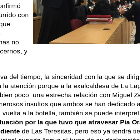
onfirmó
urrido con
 que
a
nas no
ecernos, y
va del tiempo, la sinceridad con la que se diri
 la atención porque a la exalcaldesa de La La
bien poco, una estrecha relación con Miguel Ze
merosos insultos que ambos se han dedicado a
a vuelta a la botella, también se puede interpret
situación por la que tuvo que atravesar Pía 
ediente
de Las Teresitas, pero eso ya tendrá t