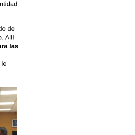
antidad
ldo de
 Allí
ara las
 le