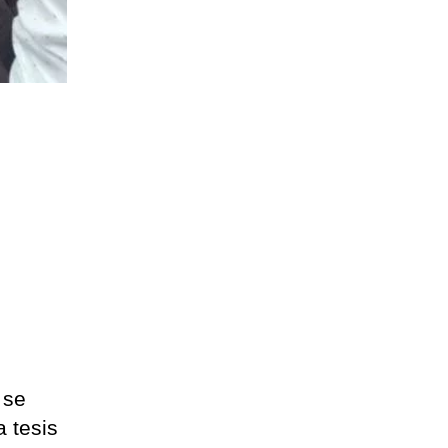
 se
a tesis