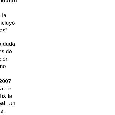
 podido
 la
incluyó
es".
a duda
es de
ción
 no
 2007.
ia de
lo
: la
pal
. Un
e,