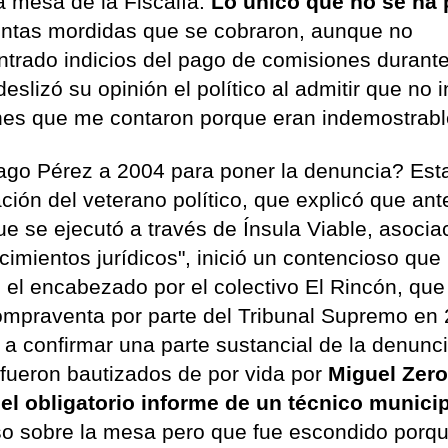
a mesa de la Fiscalía.
Lo único que no se ha
suntas mordidas que se cobraron, aunque no
trado indicios del pago de comisiones durante
eslizó su opinión el político al admitir que no 
nes que me contaron porque eran indemostrabl
ago Pérez a 2004 para poner la denuncia? Est
ación del veterano político, que explicó que ant
 que se ejecutó a través de Ínsula Viable, asocia
cimientos jurídicos", inició un contencioso que
 el encabezado por el colectivo El Rincón, que
compraventa por parte del Tribunal Supremo en
 a confirmar una parte sustancial de la denunc
 fueron bautizados de por vida por
Miguel Zero
del obligatorio informe de un técnico munici
so sobre la mesa pero que fue escondido porqu