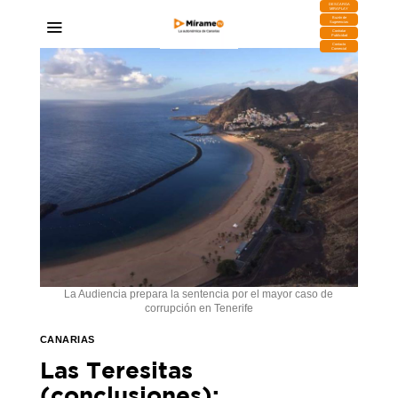
DESCARGA
MIRAPLAY
Buzón de
Sugerencias
Contratar
Publicidad
Contacto
Comercial
La Audiencia prepara la sentencia por el mayor caso de
corrupción en Tenerife
CANARIAS
Las Teresitas
(conclusiones):