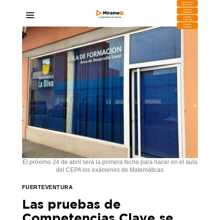
DESCARGA
MIRAPLAY
Buzón de
Sugerencias
Contratar
Publicidad
Contacto
Comercial
El próximo 24 de abril será la primera fecha para hacer en el aula
del CEPA los exámenes de Matemáticas
FUERTEVENTURA
Las pruebas de
Competencias Clave se