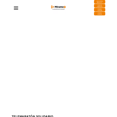
DESCARGA
MIRAPLAY
Buzón de
Sugerencias
Contratar
Publicidad
Contacto
Comercial
TELEMARATÓN SOLIDARIO