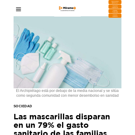
DESCARGA
MIRAPLAY
Buzón de
Sugerencias
Contratar
Publicidad
Contacto
Comercial
El Archipiélago está por debajo de la media nacional y se sitúa
como segunda comunidad con menor desembolso en sanidad
SOCIEDAD
Las mascarillas disparan
en un 79% el gasto
sanitario de las familias