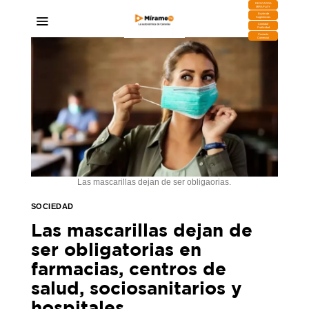
DESCARGA
MIRAPLAY
Buzón de
Sugerencias
Contratar
Publicidad
Contacto
Comercial
Las mascarillas dejan de ser obligaorias.
SOCIEDAD
Las mascarillas dejan de
ser obligatorias en
farmacias, centros de
salud, sociosanitarios y
hospitales