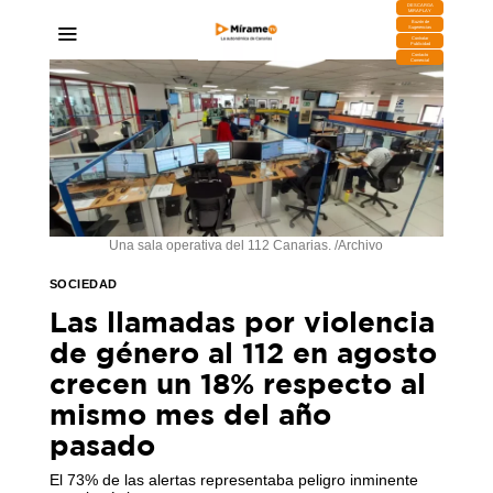
DESCARGA
MIRAPLAY
Buzón de
Sugerencias
Contratar
Publicidad
Contacto
Comercial
Una sala operativa del 112 Canarias. /Archivo
SOCIEDAD
Las llamadas por violencia
de género al 112 en agosto
crecen un 18% respecto al
mismo mes del año
pasado
El 73% de las alertas representaba peligro inminente