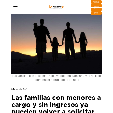
DESCARGA
MIRAPLAY
Buzón de
Sugerencias
Contratar
Publicidad
Contacto
Comercial
Las familias con doso más hijos ya pueden tramitarla y el resto lo
podrá hacer a partir del 1 de abril
SOCIEDAD
Las familias con menores a
cargo y sin ingresos ya
pueden volver a solicitar