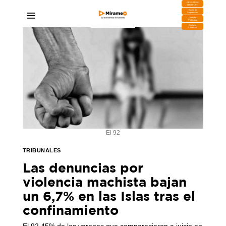
DESCARGA
MIRAPLAY
Buzón de
Sugerencias
Contratar
Publicidad
Contacto
Comercial
El 92
TRIBUNALES
Las denuncias por
violencia machista bajan
un 6,7% en las Islas tras el
confinamiento