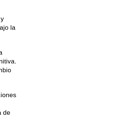
s
 y
ajo la
a
itiva.
mbio
ciones
a de