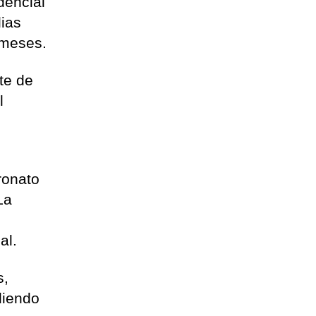
dencial
lias
 meses.
te de
l
ronato
La
al.
s,
liendo