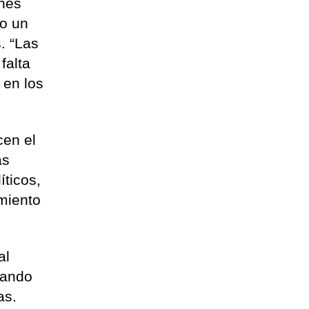
ones
do un
. “Las
falta
 en los
cen el
as
íticos,
imiento
al
rando
as.