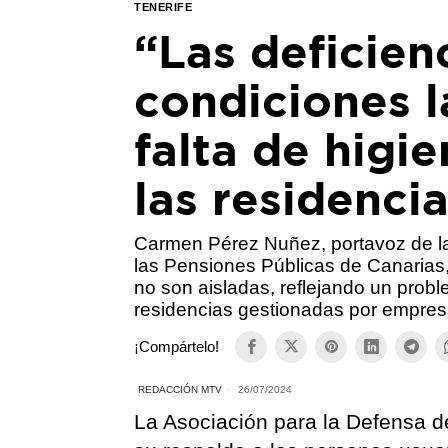
TENERIFE
“Las deficien
condiciones l
falta de higi
las residenci
Carmen Pérez Nuñez, portavoz de la
las Pensiones Públicas de Canarias
no son aisladas, reflejando un pro
residencias gestionadas por empres
¡Compártelo!
REDACCIÓN MTV
26/07/2024
La Asociación para la Defensa 