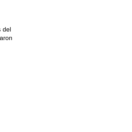
 del
raron
r