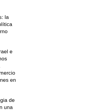
: la
lítica
erno
rael e
nos
a
omercio
ones en
egia de
an una