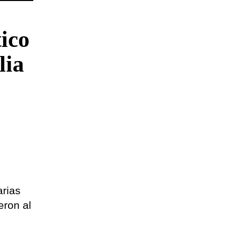
tico
lia
arias
eron al