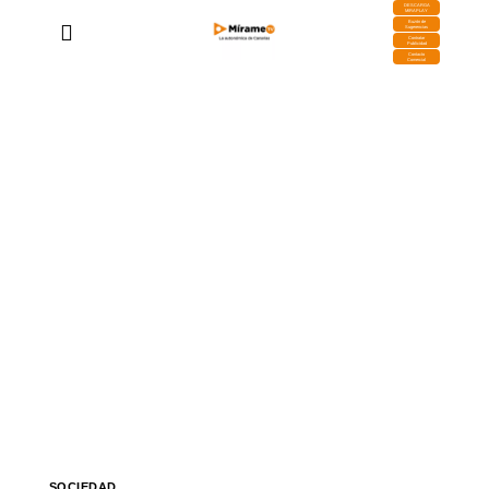
DESCARGA
MIRAPLAY
Buzón de
Sugerencias
Contratar
Publicidad
Contacto
Comercial
SOCIEDAD